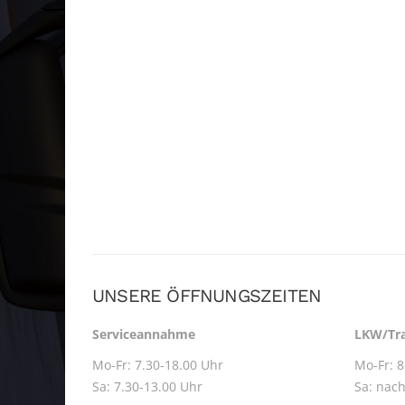
UNSERE ÖFFNUNGSZEITEN
Serviceannahme
LKW/Tra
Mo-Fr: 7.30-18.00 Uhr
Mo-Fr: 8
Sa: 7.30-13.00 Uhr
Sa: nac