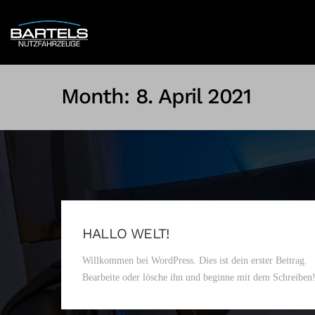
Month:
8. April 2021
HALLO WELT!
Willkommen bei WordPress. Dies ist dein erster Beitrag.
Bearbeite oder lösche ihn und beginne mit dem Schreiben!