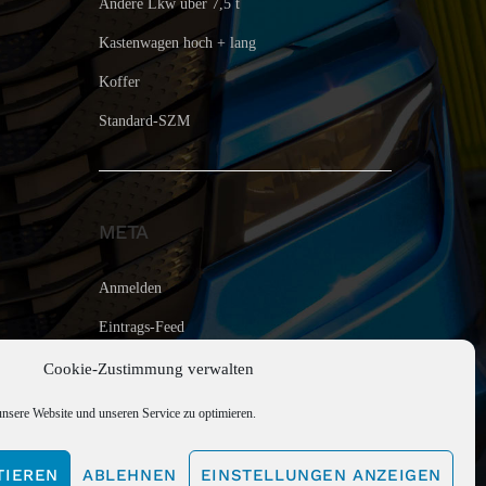
Andere Lkw über 7,5 t
Kastenwagen hoch + lang
Koffer
Standard-SZM
META
Anmelden
Eintrags-Feed
Kommentar-Feed
Cookie-Zustimmung verwalten
WordPress.org
sere Website und unseren Service zu optimieren.
TIEREN
ABLEHNEN
EINSTELLUNGEN ANZEIGEN