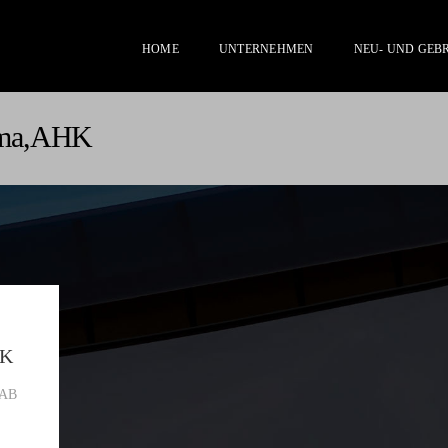
HOME
UNTERNEHMEN
NEU- UND GE
ima,AHK
HK
DAB