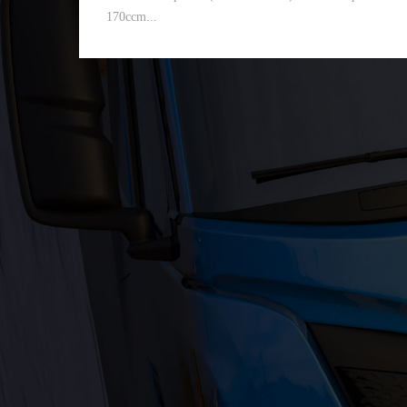
170ccm...