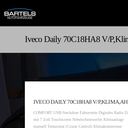
Iveco Daily 70C18HA8 V/P,Kl
IVECO DAILY 70C18HA8 V/P,KLIMA,A
COMFORT USB-Steckdose Fahrerseite Digitales Radio 
mit 7 Zoll Touchscreen Nebelscheinwerfer Klimaanlage
manuell Tempomat (Cruise Control) Klimakompressor