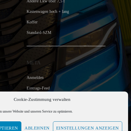
Andere Lkw über 7,5 t
Kastenwagen hoch + lang
Koffer
Standard-SZM
META
Anmelden
Eintrags-Feed
Kommentar-Feed
Cookie-Zustimmung verwalten
WordPress.org
 unsere Website und unseren Service zu optimieren.
PTIEREN
ABLEHNEN
EINSTELLUNGEN ANZEIGEN